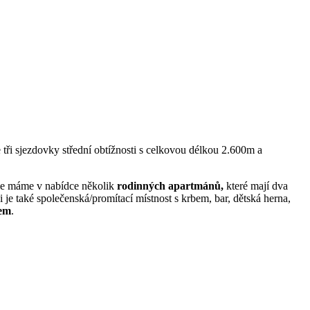
e tři sjezdovky střední obtížnosti s celkovou délkou 2.600m a
le máme v nabídce několik
rodinných
apartmánů,
které mají dva
 je také společenská/promítací místnost s krbem, bar, dětská herna,
zem
.