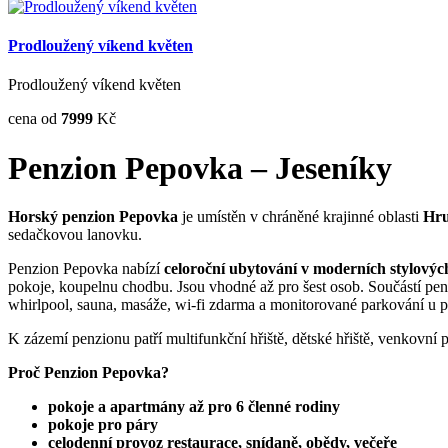
Prodloužený víkend květen
Prodloužený víkend květen
cena od
7999
Kč
Penzion Pepovka – Jeseníky
Horský penzion Pepovka
je umístěn v chráněné krajinné oblasti
Hru
sedačkovou lanovku.
Penzion Pepovka nabízí
celoroční ubytování v moderních stylovýc
pokoje, koupelnu chodbu. Jsou vhodné až pro šest osob. Součástí penzi
whirlpool, sauna, masáže, wi-fi zdarma a monitorované parkování u 
K zázemí penzionu patří multifunkční hřiště, dětské hřiště, venkovní 
Proč Penzion Pepovka?
pokoje a apartmány až pro 6 členné rodiny
pokoje pro páry
celodenní provoz restaurace, snídaně, obědy, večeře