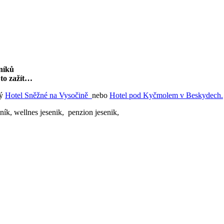
níků
 to zažít…
ný
Hotel Sněžné na Vysočině
nebo
Hotel pod Kyčmolem v Beskydech.
ník, wellnes jesenik, penzion jesenik,