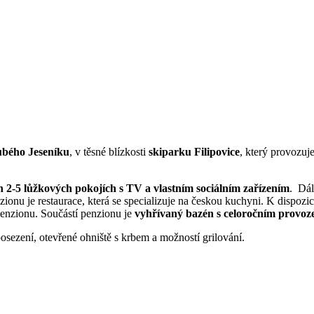
bého Jeseníku
, v těsné blízkosti
skiparku Filipovice
, který provozuj
h 2-5 lůžkových pokojích s TV a vlastním sociálním zařízením
. Dá
onu je restaurace, která se specializuje na českou kuchyni. K dispozici
penzionu. Součástí penzionu je
vyhřívaný bazén s celoročním provo
posezení, otevřené ohniště s krbem a možností grilování.