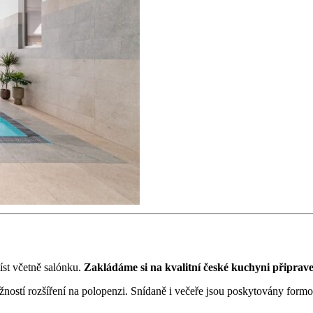
st včetně salónku.
Zakládáme si na kvalitní české kuchyni připrave
ností rozšíření na polopenzi. Snídaně i večeře jsou poskytovány for