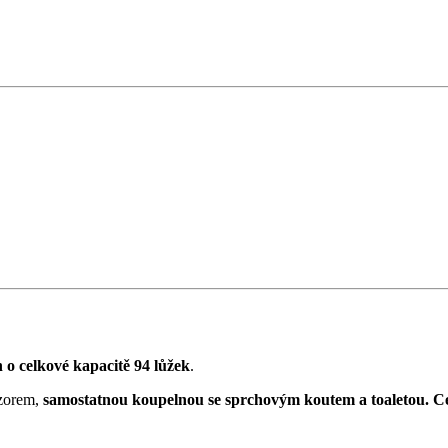
 o celkové kapacitě 94 lůžek
.
izorem,
samostatnou koupelnou se sprchovým koutem a toaletou.
Ce