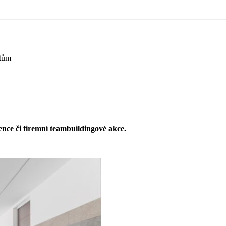
ntům
ence či firemní teambuildingové akce.