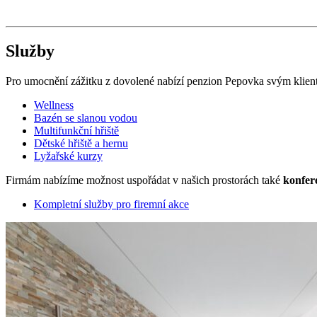
Služby
Pro umocnění zážitku z dovolené nabízí penzion Pepovka svým klie
Wellness
Bazén se slanou vodou
Multifunkční hřiště
Dětské hřiště a hernu
Lyžařské kurzy
Firmám nabízíme možnost uspořádat v našich prostorách také
konfer
Kompletní služby pro firemní akce