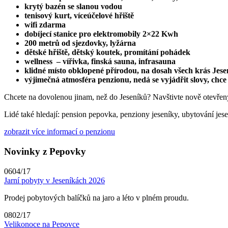
krytý bazén se slanou vodou
tenisový kurt, víceúčelové hřiště
wifi zdarma
dobíjecí stanice pro elektromobily 2×22 Kwh
200 metrů od sjezdovky, lyžárna
dětské hřiště, dětský koutek, promítání pohádek
wellness – vířivka, finská sauna, infrasauna
klidné místo obklopené přírodou, na dosah všech krás Jese
výjimečná atmosféra penzionu, nedá se vyjádřit slovy, chce
Chcete na dovolenou jinam, než do Jeseníků? Navštivte nově otevře
Lidé také hledají: pension pepovka, penziony jeseníky, ubytování jese
zobrazit více informací o penzionu
Novinky z Pepovky
06
04/17
Jarní pobyty v Jeseníkách 2026
Prodej pobytových balíčků na jaro a léto v plném proudu.
08
02/17
Velikonoce na Pepovce