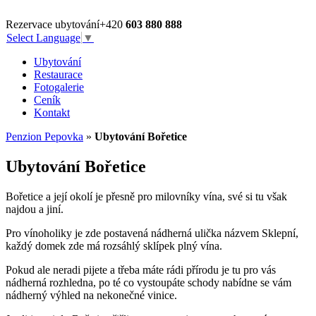
Rezervace ubytování
+420
603 880 888
Select Language
▼
Ubytování
Restaurace
Fotogalerie
Ceník
Kontakt
Penzion Pepovka
»
Ubytování Bořetice
Ubytování Bořetice
Bořetice a její okolí je přesně pro milovníky vína, své si tu však
najdou a jiní.
Pro vínoholiky je zde postavená nádherná ulička názvem Sklepní,
každý domek zde má rozsáhlý sklípek plný vína.
Pokud ale neradi pijete a třeba máte rádi přírodu je tu pro vás
nádherná rozhledna, po té co vystoupáte schody nabídne se vám
nádherný výhled na nekonečné vinice.