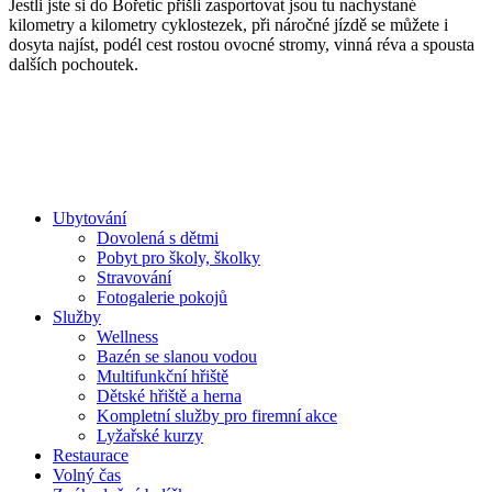
Jestli jste si do Bořetic přišli zasportovat jsou tu nachystané
kilometry a kilometry cyklostezek, při náročné jízdě se můžete i
dosyta najíst, podél cest rostou ovocné stromy, vinná réva a spousta
dalších pochoutek.
Ubytování
Dovolená s dětmi
Pobyt pro školy, školky
Stravování
Fotogalerie pokojů
Služby
Wellness
Bazén se slanou vodou
Multifunkční hřiště
Dětské hřiště a herna
Kompletní služby pro firemní akce
Lyžařské kurzy
Restaurace
Volný čas